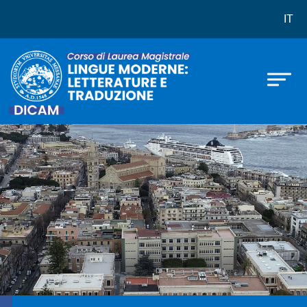
Corso di laurea in Lingue Moderne:
Skip to main content
IT
Immagine