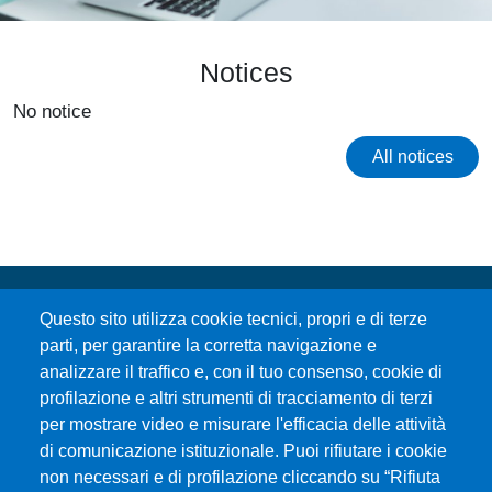
Notices
No notice
All notices
Questo sito utilizza cookie tecnici, propri e di terze
parti, per garantire la corretta navigazione e
analizzare il traffico e, con il tuo consenso, cookie di
profilazione e altri strumenti di tracciamento di terzi
per mostrare video e misurare l'efficacia delle attività
Università degli Studi di Messina
di comunicazione istituzionale. Puoi rifiutare i cookie
Piazza Pugliatti, 1 - 98122 Messina
non necessari e di profilazione cliccando su “Rifiuta
Cod. Fiscale 80004070837