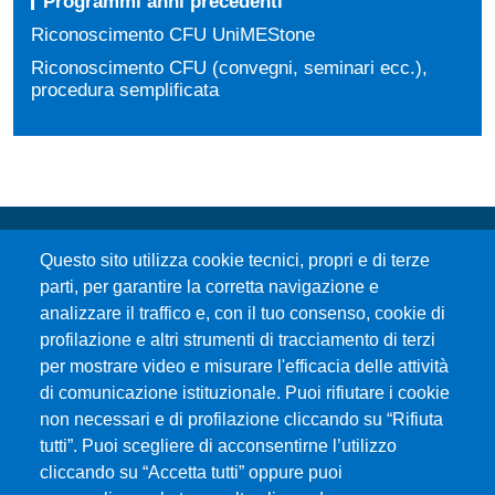
Programmi anni precedenti
Riconoscimento CFU UniMEStone
Riconoscimento CFU (convegni, seminari ecc.),
procedura semplificata
Questo sito utilizza cookie tecnici, propri e di terze
parti, per garantire la corretta navigazione e
analizzare il traffico e, con il tuo consenso, cookie di
profilazione e altri strumenti di tracciamento di terzi
per mostrare video e misurare l'efficacia delle attività
Università degli Studi di Messina
di comunicazione istituzionale. Puoi rifiutare i cookie
Piazza Pugliatti, 1 - 98122 Messina
non necessari e di profilazione cliccando su “Rifiuta
Cod. Fiscale 80004070837
tutti”. Puoi scegliere di acconsentirne l’utilizzo
P.IVA 00724160833
cliccando su “Accetta tutti” oppure puoi
Centralino: 090 676 1