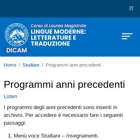
Corso di laurea in Lingue Moderne:
Skip to main content
IT
Home
Studiare
Programmi anni precedenti
Programmi anni precedenti
Listen
I programmi degli anni precedenti sono inseriti in
archivio. Per accedere è necessario fare i seguenti
passaggi:
Menù voce Studiare – Insegnamenti.