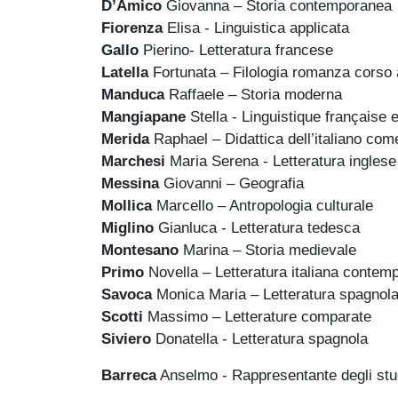
D’Amico
Giovanna – Storia contemporanea
Fiorenza
Elisa - Linguistica applicata
Gallo
Pierino- Letteratura francese
Latella
Fortunata – Filologia romanza corso
Manduca
Raffaele – Storia moderna
Mangiapane
Stella - Linguistique française et
Merida
Raphael – Didattica dell’italiano com
Marchesi
Maria Serena - Letteratura inglese
Messina
Giovanni – Geografia
Mollica
Marcello – Antropologia culturale
Miglino
Gianluca - Letteratura tedesca
Montesano
Marina – Storia medievale
Primo
Novella – Letteratura italiana contem
Savoca
Monica Maria – Letteratura spagnol
Scotti
Massimo – Letterature comparate
Siviero
Donatella - Letteratura spagnola
Barreca
Anselmo - Rappresentante degli stu