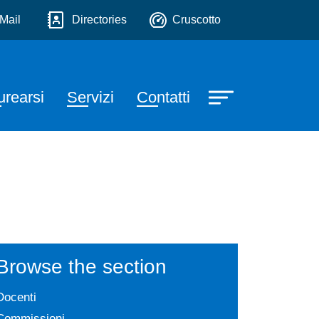
Traduzione
 servizio
Mail
Directories
Cruscotto
urearsi
Servizi
Contatti
Browse the section
Docenti
Commissioni