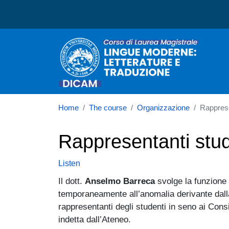
Corso di laurea in Lingu
Home
The course
Organizzazione
Rapprese
Rappresentanti stud
Listen
Il dott.
Anselmo Barreca
svolge la funzione 
temporaneamente all’anomalia derivante dall
rappresentanti degli studenti in seno ai Consig
indetta dall’Ateneo.