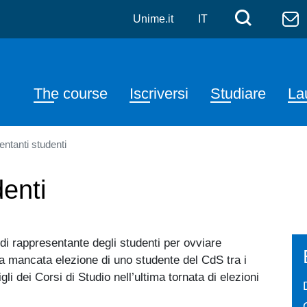
e Moderne: Letterature e 
Skip to main content
Menù di
Cerca
Unime.it
IT
Navigazione principale
The course
Iscriversi
Studiare
La
ntanti studenti
enti
di rappresentante degli studenti per ovviare
a mancata elezione di uno studente del CdS tra i
li dei Corsi di Studio nell’ultima tornata di elezioni